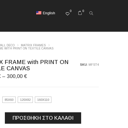
0
0
English
ALL DECO
MATRIX FRAMES
ME WITH PRINT ON TEXTILE CANVAS
X FRAME with PRINT ON
SKU:
MFST4
LE CANVAS
Price
€
–
300,00
€
range:
160,00 €
through
85X60
120X82
160X110
300,00 €
ΠΡΟΣΘΉΚΗ ΣΤΟ ΚΑΛΆΘΙ