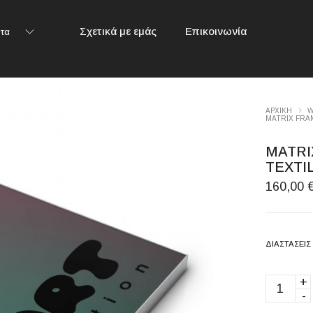
Σχετικά με εμάς
Επικοινωνία
τα
ΑΡΧΙΚΉ
W
MATRIX FRA
MATRI
TEXTI
160,00
ΔΙΑΣΤΆΣΕΙΣ
MATRIX
FRAME
with