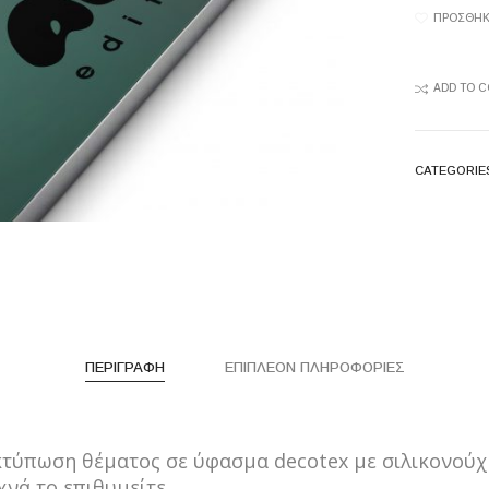
PRINT
ΠΡΟΣΘΉΚ
ON
TEXTIL
CANVA
ADD TO 
quantity
CATEGORIE
ΠΕΡΙΓΡΑΦΉ
ΕΠΙΠΛΈΟΝ ΠΛΗΡΟΦΟΡΊΕΣ
τύπωση θέματος σε ύφασμα decotex με σιλικονούχο
νά το επιθυμείτε.