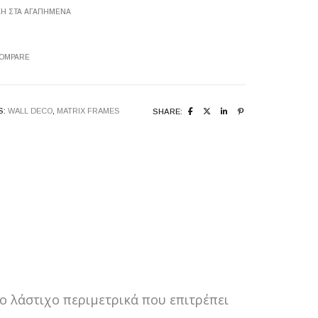
Η ΣΤΑ ΑΓΑΠΗΜΈΝΑ
E
S
COMPARE
S:
WALL DECO
,
MATRIX FRAMES
SHARE:
 λάστιχο περιμετρικά που επιτρέπει