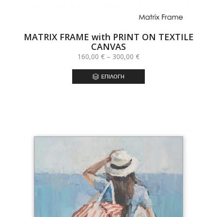
MATRIX FRAME with PRINT ON TEXTILE
CANVAS
Price
160,00
€
–
300,00
€
range:
160,00 €
ΕΠΙΛΟΓΉ
through
300,00 €