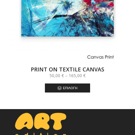
PRINT ON TEXTILE CANVAS
Price
50,00
€
–
165,00
€
range:
50,00 €
ΕΠΙΛΟΓΉ
through
165,00 €