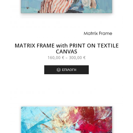
MATRIX FRAME with PRINT ON TEXTILE
CANVAS
Price
160,00
€
–
300,00
€
range:
160,00 €
ΕΠΙΛΟΓΉ
through
300,00 €