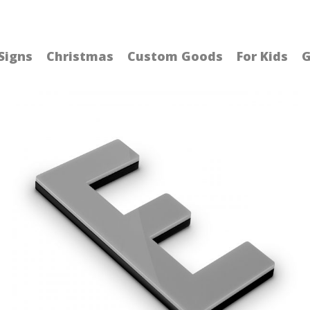
Signs
Christmas
Custom Goods
For Kids
G