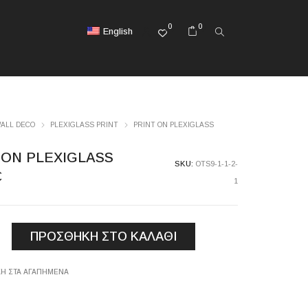
0
0
English
ALL DECO
PLEXIGLASS PRINT
PRINT ON PLEXIGLASS
 ON PLEXIGLASS
SKU:
OTS9-1-1-2-
€
1
ΠΡΟΣΘΉΚΗ ΣΤΟ ΚΑΛΆΘΙ
LASS
Η ΣΤΑ ΑΓΑΠΗΜΈΝΑ