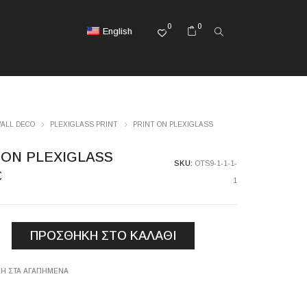
0
0
English
ALL DECO
PLEXIGLASS PRINT
PRINT ON PLEXIGLASS
 ON PLEXIGLASS
SKU:
OTS9-1-1-1-
€
1
ΠΡΟΣΘΉΚΗ ΣΤΟ ΚΑΛΆΘΙ
LASS
Η ΣΤΑ ΑΓΑΠΗΜΈΝΑ