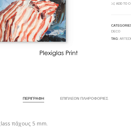
ADD TO 
CATEGORIE
DECO
TAG:
ARTED
ΠΕΡΙΓΡΑΦΉ
ΕΠΙΠΛΈΟΝ ΠΛΗΡΟΦΟΡΊΕΣ
lass πάχους 5 mm.